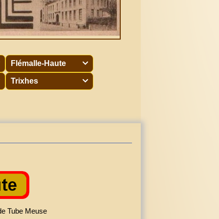
Flémalle-Haute

Trixhes

 de Tube Meuse