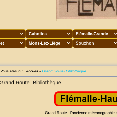
Cahottes
Flémalle-Grande



et
Mons-Lez-Liège
Souxhon



Vous êtes ici :
Accueil
»
Grand Route- Bibliothèque
Grand Route- Bibliothèque
Grand Route - l'ancienne mécanographie