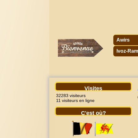
Awirs
Ivoz-Ram
Visites
32283 visiteurs
11 visiteurs en ligne
C'est où?