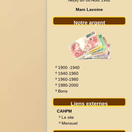
Né(e) un 06 Août 1962
Marc Lavoine
Notre argent
º
1900 -1940
º
1940-1960
º
1960-1980
º
1980-2000
º
Bons
Liens externes
CAHPM
º
Le site
º
Mensuel