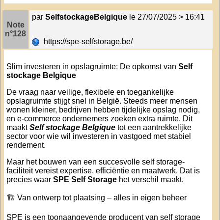
par
SelfstockageBelgique
le 27/07/2025 > 16:41
Note
n°128
https://spe-selfstorage.be/
Slim investeren in opslagruimte: De opkomst van
Self
stockage Belgique
De vraag naar veilige, flexibele en toegankelijke
opslagruimte stijgt snel in België. Steeds meer mensen
wonen kleiner, bedrijven hebben tijdelijke opslag nodig,
en e-commerce ondernemers zoeken extra ruimte. Dit
maakt
Self stockage Belgique
tot een aantrekkelijke
sector voor wie wil investeren in vastgoed met stabiel
rendement.
Maar het bouwen van een succesvolle self storage-
faciliteit vereist expertise, efficiëntie en maatwerk. Dat is
precies waar
SPE Self Storage
het verschil maakt.
🏗️ Van ontwerp tot plaatsing – alles in eigen beheer
SPE is een toonaangevende producent van self storage