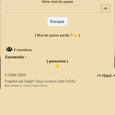
Votre mot de passe
Envoyer
[ Mot de passe perdu ?
]
3 membres
Connectés :
( personne )
© 2004-2020
Haut

Propulsé par GuppY
Sous Licence Libre CeCILL
-
Skins Saxbar v5
Sous License CeCILL