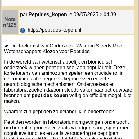
par
Peptides_kopen
le 09/07/2025 > 04:39
Note
n°125
https://peptides-kopen.nl
🔬 De Toekomst van Onderzoek: Waarom Steeds Meer
Wetenschappers Kiezen voor Peptides
In de wereld van wetenschappelijk en biomedisch
onderzoek winnen peptiden snel aan populariteit. Deze
korte ketens van aminozuren spelen een cruciale rol in
celcommunicatie, regeneratieprocessen en zelfs
neurobiologische mechanismen. Onderzoekers en
laboratoria zoeken daarom steeds vaker naar betrouwbare
bronnen om
peptides kopen
veilig en efficiënt mogelijk te
maken.
Waarom zijn peptiden zo belangrijk in onderzoek?
Peptiden worden in laboratoriumomgevingen onderzocht
om hun rol in processen zoals wondgenezing, spiergroei,
cognitieve functies en zelfs veroudering te begrijpen.
Peptiden zoals BPC-157, TB-500, Selank en Epitalon