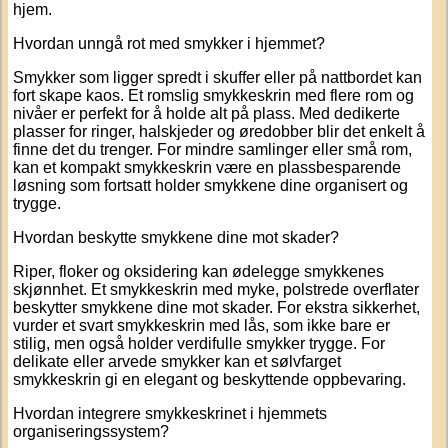
hjem.
Hvordan unngå rot med smykker i hjemmet?
Smykker som ligger spredt i skuffer eller på nattbordet kan
fort skape kaos. Et
romslig smykkeskrin
med flere rom og
nivåer er perfekt for å holde alt på plass. Med dedikerte
plasser for ringer, halskjeder og øredobber blir det enkelt å
finne det du trenger. For mindre samlinger eller små rom,
kan et
kompakt smykkeskrin
være en plassbesparende
løsning som fortsatt holder smykkene dine organisert og
trygge.
Hvordan beskytte smykkene dine mot skader?
Riper, floker og oksidering kan ødelegge smykkenes
skjønnhet. Et
smykkeskrin
med myke, polstrede overflater
beskytter smykkene dine mot skader. For ekstra sikkerhet,
vurder et
svart smykkeskrin
med lås, som ikke bare er
stilig, men også holder verdifulle smykker trygge. For
delikate eller arvede smykker kan et
sølvfarget
smykkeskrin
gi en elegant og beskyttende oppbevaring.
Hvordan integrere smykkeskrinet i hjemmets
organiseringssystem?