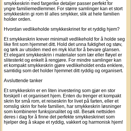
smykkeskrin
med fargerike detaljer passer perfekt for
yngre familiemedlemmer. For større samlinger kan et
stort
smykkeskrin
gi rom til alles smykker, slik at hele familien
holder orden.
Hvordan vedlikeholde smykkeskrinet for et ryddig hjem?
Et smykkeskrin krever minimalt vedlikehold for å holde seg
like fint som hjemmet ditt. Hold det unna fuktighet og støv,
og tørk av utsiden med en myk klut for å bevare glansen.
Et
elegant smykkeskrin
i materialer som lær eller fløyel er
slitesterkt og enkelt å rengjøre. For mindre samlinger kan
et
kompakt smykkeskrin
gjøre vedlikeholdet enda enklere,
samtidig som det holder hjemmet ditt ryddig og organisert.
Avsluttende tanker
Et
smykkeskrin
er en liten investering som gjør en stor
forskjell i et organisert hjem. Enten du trenger et kompakt
skrin for små rom, et reiseskrin for livet på farten, eller et
romslig skrin for hele familien, har
smykkeskrin
løsninger
som kombinerer funksjonalitet og stil. Besøk nettsiden
deres i dag for å finne det perfekte smykkeskrinet som
hjelper deg å skape et ryddig, vakkert og harmonisk hjem!