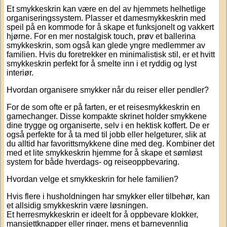
Et smykkeskrin kan være en del av hjemmets helhetlige
organiseringssystem. Plasser et
damesmykkeskrin
med
speil på en kommode for å skape et funksjonelt og vakkert
hjørne. For en mer nostalgisk touch, prøv et
ballerina
smykkeskrin
, som også kan glede yngre medlemmer av
familien. Hvis du foretrekker en minimalistisk stil, er et
hvitt
smykkeskrin
perfekt for å smelte inn i et ryddig og lyst
interiør.
Hvordan organisere smykker når du reiser eller pendler?
For de som ofte er på farten, er et
reisesmykkeskrin
en
gamechanger. Disse kompakte skrinet holder smykkene
dine trygge og organiserte, selv i en hektisk koffert. De er
også perfekte for å ta med til jobb eller helgeturer, slik at
du alltid har favorittsmykkene dine med deg. Kombiner det
med et
lite smykkeskrin
hjemme for å skape et sømløst
system for både hverdags- og reiseoppbevaring.
Hvordan velge et smykkeskrin for hele familien?
Hvis flere i husholdningen har smykker eller tilbehør, kan
et allsidig smykkeskrin være løsningen.
Et
herresmykkeskrin
er ideelt for å oppbevare klokker,
mansjettknapper eller ringer, mens et
barnevennlig