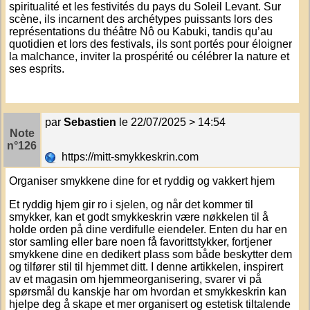
spiritualité et les festivités du pays du Soleil Levant. Sur
scène, ils incarnent des archétypes puissants lors des
représentations du théâtre Nô ou Kabuki, tandis qu’au
quotidien et lors des festivals, ils sont portés pour éloigner
la malchance, inviter la prospérité ou célébrer la nature et
ses esprits.
par
Sebastien
le 22/07/2025 > 14:54
Note
n°126
https://mitt-smykkeskrin.com
Organiser smykkene dine for et ryddig og vakkert hjem
Et ryddig hjem gir ro i sjelen, og når det kommer til
smykker, kan et godt
smykkeskrin
være nøkkelen til å
holde orden på dine verdifulle eiendeler. Enten du har en
stor samling eller bare noen få favorittstykker, fortjener
smykkene dine en dedikert plass som både beskytter dem
og tilfører stil til hjemmet ditt. I denne artikkelen, inspirert
av et magasin om hjemmeorganisering, svarer vi på
spørsmål du kanskje har om hvordan et smykkeskrin kan
hjelpe deg å skape et mer organisert og estetisk tiltalende