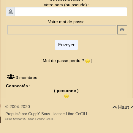
Votre nom (ou pseudo) :
Votre mot de passe
Envoyer
[ Mot de passe perdu ?
]
3 membres
Connectés :
( personne )
© 2004-2020
Haut

Propulsé par GuppY
Sous Licence Libre CeCILL
-
Skins Saxbar v5
Sous License CeCILL