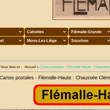
Cahottes
Flémalle-Grande



et
Mons-Lez-Liège
Souxhon



Vous êtes ici :
Accueil
»
Cartes postales - Flémalle-Haute : Chaussé
Cartes postales - Flémalle-Haute : Chaussée Clé