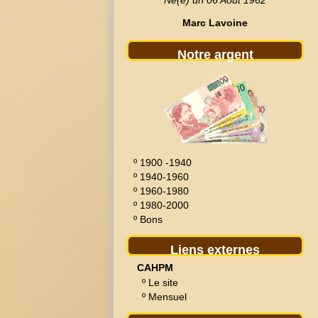
Né(e) un 06 Août 1962
Marc Lavoine
Notre argent
º
1900 -1940
º
1940-1960
º
1960-1980
º
1980-2000
º
Bons
Liens externes
CAHPM
º
Le site
º
Mensuel