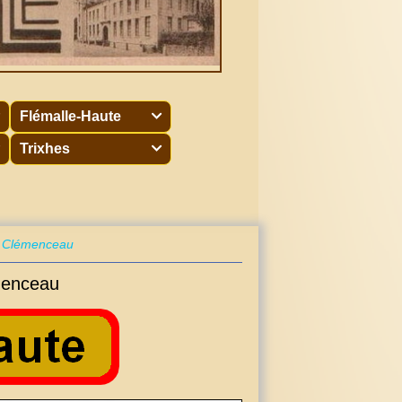
Flémalle-Haute

Trixhes

e Clémenceau
menceau