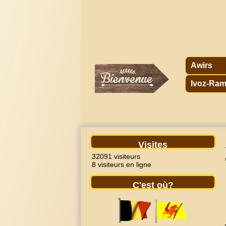
Awirs
Ivoz-Ram
Visites
32091 visiteurs
8 visiteurs en ligne
C'est où?